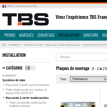
FR
/
fr
Prix nets hors TVA
Vivez l’expérience TBS Fran
PROMO
MARQUES
CHAUFFAGE
INSTALLATION
SANITAIRE
AG
Installation
Système de tube
Raccords à sertir multicouches
Système Evenes (TH
INSTALLATION
Marque
CATÉGORIE
Plaques de montage
(1 - 2 de 2 C
Installation
Trier :
Système de tube
Raccords à sertir cuivre et bronze
Tube multicouche en rouleau et
barres PEX et PE-RT
Raccords à sertir multicouches
Tube composite multicouche
système Uponor