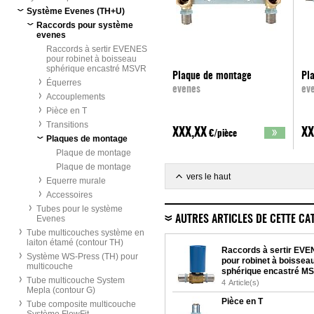
Système Evenes (TH+U)
Raccords pour système
evenes
Raccords à sertir EVENES
pour robinet à boisseau
sphérique encastré MSVR
Plaque de montage
Pl
Équerres
evenes
ev
Accouplements
Pièce en T
Transitions
XXX,XX
XX
€/pièce
Plaques de montage
Plaque de montage
Plaque de montage
vers le haut
Equerre murale
Accessoires
Tubes pour le système
Evenes
AUTRES ARTICLES DE CETTE CA
Tube multicouches système en
laiton étamé (contour TH)
Raccords à sertir EV
Système WS-Press (TH) pour
pour robinet à boissea
multicouche
sphérique encastré M
Tube multicouche System
4
Article(s)
Mepla (contour G)
Pièce en T
Tube composite multicouche