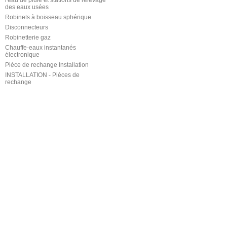
l'eau de pluie et stations de relevage
des eaux usées
Robinets à boisseau sphérique
Disconnecteurs
Robinetterie gaz
Chauffe-eaux instantanés
électronique
Pièce de rechange Installation
INSTALLATION - Pièces de
rechange