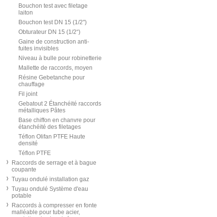
Bouchon test avec filetage
laiton
Bouchon test DN 15 (1/2")
Obturateur DN 15 (1/2“)
Gaine de construction anti-
fuites invisibles
Niveau à bulle pour robinetterie
Mallette de raccords, moyen
Résine Gebetanche pour
chauffage
Fil joint
Gebatout 2 Étanchéité raccords
métalliques Pâtes
Base chiffon en chanvre pour
étanchéité des filetages
Téflon Olifan PTFE Haute
densité
Téflon PTFE
Raccords de serrage et à bague
coupante
Tuyau ondulé installation gaz
Tuyau ondulé Système d'eau
potable
Raccords à compresser en fonte
malléable pour tube acier,