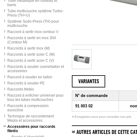
Tube métallique en rouleau et
barre
Tube multicouche système Turbo-
Press (TH+U)
Système Sudo-Press (TH) pour
multicouche
Raccord à sertir inox contour V
Raccords à sertir en inox 304
(Contour M)
Raccords à sertir inox (M)
Raccords à sertir acier C (M)
Raccords à sertir acier C (V)
Raccords à souder cuivre/laiton et
accessoires
Raccord à souder en laiton
VARIANTES
Raccords à souder PE
Raccords filetés
Raccord à enficher universel pour
N° de commande
tous les tubes multicouches
Raccords à compression
91 003 02
non
eurocône
Technique de raccordement
»
Enregistrez-vous pour consulter nos prix.
Mepla et accessoires
Accessoires pour raccords
filetés
AUTRES ARTICLES DE CETTE CA