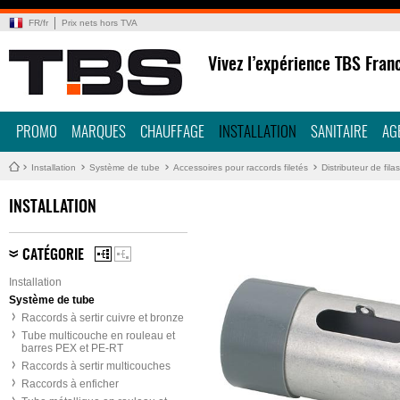
FR
/
fr
Prix nets hors TVA
Vivez l’expérience TBS Fran
PROMO
MARQUES
CHAUFFAGE
INSTALLATION
SANITAIRE
AG
Installation
Système de tube
Accessoires pour raccords filetés
Distributeur de fil
INSTALLATION
CATÉGORIE
Installation
Système de tube
Raccords à sertir cuivre et bronze
Tube multicouche en rouleau et
barres PEX et PE-RT
Raccords à sertir multicouches
Raccords à enficher