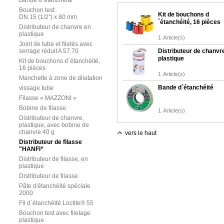
Bande d´étanchéité
Bouchon test
Kit de bouchons d
DN 15 (1/2") x 80 mm
´étanchéité, 16 pièces
Distributeur de chanvre en
plastique
1
Article(s)
Joint de tube et filetés avec
serrage réduit A 57.70
Distributeur de chanvr
plastique
Kit de bouchons d´étanchéité,
16 pièces
1
Article(s)
Manchette à zone de dilatation
Bande d´étanchéité
vissage tube
Filasse « MAZZONI »
Bobine de filasse
1
Article(s)
Distributeur de chanvre,
plastique, avec bobine de
chanvre 40 g
vers le haut
Distributeur de filasse
"HANFI“
Distributeur de filasse, en
plastique
Distributeur de filasse
Pâte d'étanchéité spéciale
2000
Fil d´étanchéité Loctite® 55
Bouchon test avec filetage
plastique