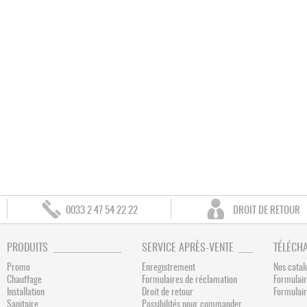
0033 2 47 54 22 22
DROIT DE RETOUR
PRODUITS
SERVICE APRÈS-VENTE
TÉLÉCH
Promo
Enregistrement
Nos catal
Chauffage
Formulaires de réclamation
Formulair
Installation
Droit de retour
Formulai
Sanitaire
Possibilités pour commander