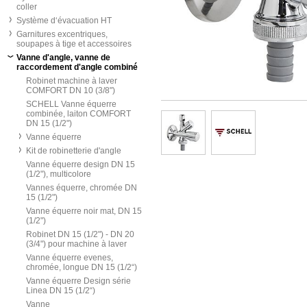
coller
Système d‘évacuation HT
Garnitures excentriques,
soupapes à tige et accessoires
Vanne d'angle, vanne de
raccordement d'angle combiné
Robinet machine à laver
COMFORT DN 10 (3/8")
SCHELL Vanne équerre
combinée, laiton COMFORT
DN 15 (1/2")
Vanne équerre
Kit de robinetterie d'angle
Vanne équerre design DN 15
(1/2"), multicolore
Vannes équerre, chromée DN
15 (1/2")
Vanne équerre noir mat, DN 15
(1/2")
Robinet DN 15 (1/2") - DN 20
(3/4") pour machine à laver
Vanne équerre evenes,
chromée, longue DN 15 (1/2“)
Vanne équerre Design série
Linea DN 15 (1/2“)
Vanne