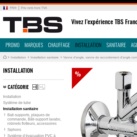
FR
/
fr
Prix nets hors TVA
Vivez l’expérience TBS Fran
PROMO
MARQUES
CHAUFFAGE
INSTALLATION
SANITAIRE
AG
Installation
Installation sanitaire
Vanne d'angle, vanne de raccordement d'angle co
INSTALLATION
%
CATÉGORIE
Installation
Système de tube
Installation sanitaire
Bati-supports, plaques de
commande, Bâti-support lavabo,
robinets flotteurs, accessoires
Siphons
Système d‘évacuation PVC à