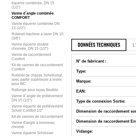
équerre combinée, DN 15
(1/2“)
Vanne d´angle combinée
COMFORT
Vanne équerre combinée DN
15 (1/2")
Robinet machine à laver DN 10
(3/8")
Vanne équerre double
DONNÉES TECHNIQUES
L
chromée, DN 15 (1/2")
Vanne de raccordement
Comfort
N° de fabricant :
Kit de vannes de raccordement
Comfort
Type:
Robinet de chasse Schellomat,
avec partie supérieure à levier,
Marque:
pour WC
Rallonge pour tuyau flexible
EAN:
Vanne d´angle de prélèvement
DN 15 (1/2")
Type de connexion Sortie:
Vanne équerre de prélèvement
Schell Comfort 1/2"
Dimension de raccordement sor
Kit de vannes de raccordement
Dimension de raccordement Ent
Vanne d'angle à boisseau,
chromé
Vidange:
Vanne équerre Schlösser