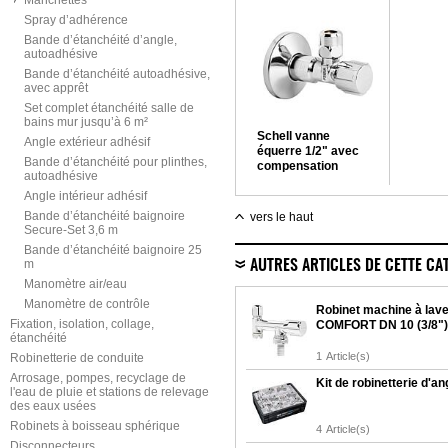
Manchettes
Spray d’adhérence
Bande d’étanchéité d’angle,
autoadhésive
Bande d’étanchéité autoadhésive,
avec apprêt
Set complet étanchéité salle de
bains mur jusqu’à 6 m²
Schell vanne
Angle extérieur adhésif
équerre 1/2" avec
Bande d’étanchéité pour plinthes,
compensation
autoadhésive
longitudinale 3/8" x
Angle intérieur adhésif
10mm réf. fab. 04
917 06 99
Bande d’étanchéité baignoire
vers le haut
Secure-Set 3,6 m
Bande d’étanchéité baignoire 25
m
AUTRES ARTICLES DE CETTE CA
Manomètre air/eau
Manomètre de contrôle
Robinet machine à lave
Fixation, isolation, collage,
COMFORT DN 10 (3/8")
étanchéité
1
Article(s)
Robinetterie de conduite
Arrosage, pompes, recyclage de
Kit de robinetterie d'an
l'eau de pluie et stations de relevage
des eaux usées
Robinets à boisseau sphérique
4
Article(s)
Disconnecteurs