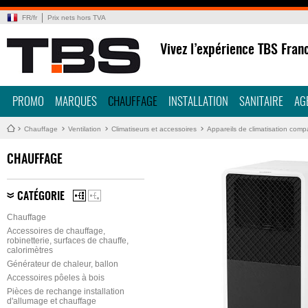
FR
/
fr
Prix nets hors TVA
Vivez l’expérience TBS Fran
PROMO
MARQUES
CHAUFFAGE
INSTALLATION
SANITAIRE
AG
Chauffage
Ventilation
Climatiseurs et accessoires
Appareils de climatisation com
CHAUFFAGE
CATÉGORIE
Chauffage
Accessoires de chauffage,
robinetterie, surfaces de chauffe,
calorimètres
Générateur de chaleur, ballon
Accessoires pôeles à bois
Pièces de rechange installation
d'allumage et chauffage