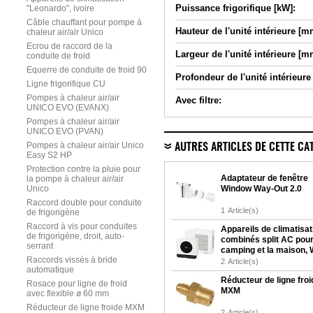
Puissance frigorifique [kW]:
"Leonardo", ivoire
Câble chauffant pour pompe à
Hauteur de l'unité intérieure [m
chaleur air/air Unico
Ecrou de raccord de la
Largeur de l'unité intérieure [m
conduite de froid
Equerre de conduite de froid 90
Profondeur de l'unité intérieur
Ligne frigorifique CU
Pompes à chaleur air/air
Avec filtre:
UNICO EVO (EVANX)
Pompes à chaleur air/air
UNICO EVO (PVAN)
Pompes à chaleur air/air Unico
AUTRES ARTICLES DE CETTE CA
Easy S2 HP
Protection contre la pluie pour
Adaptateur de fenêtre
la pompe à chaleur air/air
Unico
Window Way-Out 2.0
Raccord double pour conduite
1
Article(s)
de frigorigène
Raccord à vis pour conduites
Appareils de climatisat
de frigorigène, droit, auto-
combinés split AC pour
serrant
camping et la maison, 
Raccords vissés à bride
2
Article(s)
automatique
Réducteur de ligne froi
Rosace pour ligne de froid
MXM
avec flexible ø 60 mm
Réducteur de ligne froide MXM
2
Article(s)