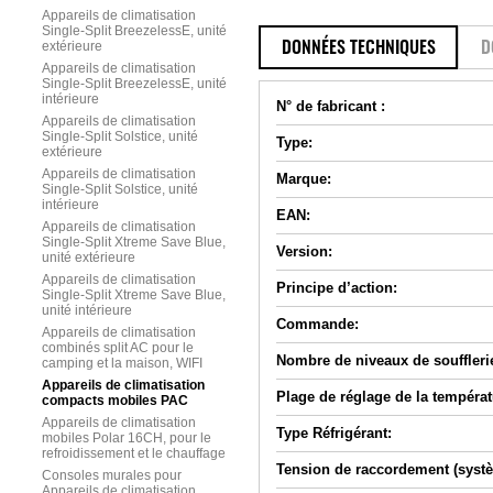
Appareils de climatisation
Single-Split BreezelessE, unité
extérieure
DONNÉES TECHNIQUES
D
Appareils de climatisation
Single-Split BreezelessE, unité
intérieure
N° de fabricant :
Appareils de climatisation
Single-Split Solstice, unité
Type:
extérieure
Appareils de climatisation
Marque:
Single-Split Solstice, unité
intérieure
EAN:
Appareils de climatisation
Single-Split Xtreme Save Blue,
Version:
unité extérieure
Appareils de climatisation
Principe d’action:
Single-Split Xtreme Save Blue,
unité intérieure
Commande:
Appareils de climatisation
combinés split AC pour le
Nombre de niveaux de souffleri
camping et la maison, WIFI
Appareils de climatisation
Plage de réglage de la températu
compacts mobiles PAC
Appareils de climatisation
Type Réfrigérant:
mobiles Polar 16CH, pour le
refroidissement et le chauffage
Tension de raccordement (systè
Consoles murales pour
Appareils de climatisation