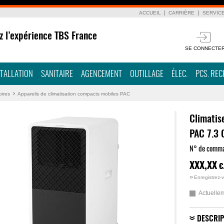
ACCUEIL
CARRIÈRE
SERVIC
z l’expérience TBS France
SE CONNECTE
STALLATION
SANITAIRE
AGENCEMENT
OUTILLAGE
ÉLEC.
PCS. RE
oires
Appareils de climatisation compacts mobiles PAC
Climatis
PAC 7.3
N° de comm
XXX,XX
€
»
Enregistrez-v
Actuellem
DESCRIP