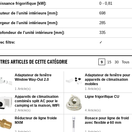
issance frigorifique [kW]:
0 - 0,81
uteur de l'unité intérieure [mm]:
698
rgeur de l'unité intérieure [mm]:
285
ofondeur de l'unité intérieure [mm]:
335
ec filtre:
✓
TRES ARTICLES DE CETTE CATÉGORIE
9
15
30
Tous
Adaptateur de fenêtre
Adaptateur de fenêtre pour
Window Way-Out 2.0
appareils de climatisation
mobiles
1
Article(s)
1
Article(s)
Appareils de climatisation
Ligne frigorifique CU
combinés split AC pour le
camping et la maison, WIFI
2
Article(s)
4
Article(s)
Réducteur de ligne froide
Rosace pour ligne de froid
MXM
avec flexible ø 60 mm
2
Article(s)
1
Article(s)