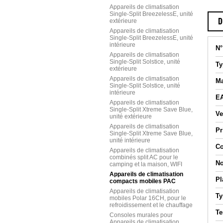
Appareils de climatisation
Single-Split BreezelessE, unité
extérieure
D
Appareils de climatisation
Single-Split BreezelessE, unité
intérieure
N°
Appareils de climatisation
Single-Split Solstice, unité
Ty
extérieure
Appareils de climatisation
Ma
Single-Split Solstice, unité
intérieure
E
Appareils de climatisation
Single-Split Xtreme Save Blue,
Ve
unité extérieure
Appareils de climatisation
Pr
Single-Split Xtreme Save Blue,
unité intérieure
C
Appareils de climatisation
combinés split AC pour le
No
camping et la maison, WIFI
Appareils de climatisation
Pl
compacts mobiles PAC
Appareils de climatisation
Ty
mobiles Polar 16CH, pour le
refroidissement et le chauffage
Te
Consoles murales pour
Appareils de climatisation