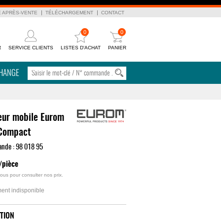
E APRÈS-VENTE
TÉLÉCHARGEMENT
CONTACT
0
0
R
SERVICE CLIENTS
LISTES D'ACHAT
PANIER
CHANGE
eur mobile Eurom
 Compact
ande :
98 018 95
/pièce
ous pour consulter nos prix.
ent indisponible
TION