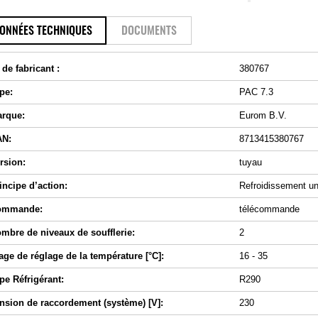
ONNÉES TECHNIQUES
DOCUMENTS
 de fabricant :
380767
pe:
PAC 7.3
rque:
Eurom B.V.
AN:
8713415380767
rsion:
tuyau
incipe d’action:
Refroidissement u
ommande:
télécommande
mbre de niveaux de soufflerie:
2
age de réglage de la température [°C]:
16 - 35
pe Réfrigérant:
R290
nsion de raccordement (système) [V]:
230