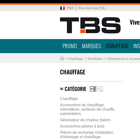
FR
/
fr
Prix nets hors TVA
Vive
PROMO
MARQUES
CHAUFFAGE
IN
Chauffage
Ventilation
Climatiseurs et access
CHAUFFAGE
CATÉGORIE
Chauffage
Accessoires de chauffage,
robinetterie, surfaces de chauffe,
calorimètres
Générateur de chaleur, ballon
Accessoires pôeles à bois
Pièces de rechange installation
d'allumage et chauffage