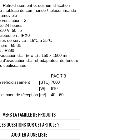
 : Refroidissement et déshumidification
 : tableau de commande / télécommande
ir amovible
 ventilation : 2
 de 24 heures
 230 V, 50 Hz
protection : IPX0
res de service : 16°C à 35°C
nore : 65 dB
t : R290
vacuation d'air (ø x L) : 150 x 1500 mm
 d'évacuation d'air et adaptateur de fenêtre
es coulissantes
PAC 7.3
 refroidissement
[BTU]
7000
[W]
810
l'espace de réception
[
m³
]
40 - 60
VERS LA FAMILLE DE PRODUITS
DES QUESTIONS SUR CET ARTICLE ?
AJOUTER À UNE LISTE