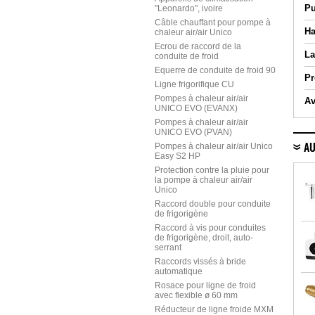
Pu
"Leonardo", ivoire
Câble chauffant pour pompe à
Ha
chaleur air/air Unico
Ecrou de raccord de la
La
conduite de froid
Equerre de conduite de froid 90
Pr
Ligne frigorifique CU
Pompes à chaleur air/air
Av
UNICO EVO (EVANX)
Pompes à chaleur air/air
UNICO EVO (PVAN)
Pompes à chaleur air/air Unico
AU
Easy S2 HP
Protection contre la pluie pour
la pompe à chaleur air/air
Unico
Raccord double pour conduite
de frigorigène
Raccord à vis pour conduites
de frigorigène, droit, auto-
serrant
Raccords vissés à bride
automatique
Rosace pour ligne de froid
avec flexible ø 60 mm
Réducteur de ligne froide MXM