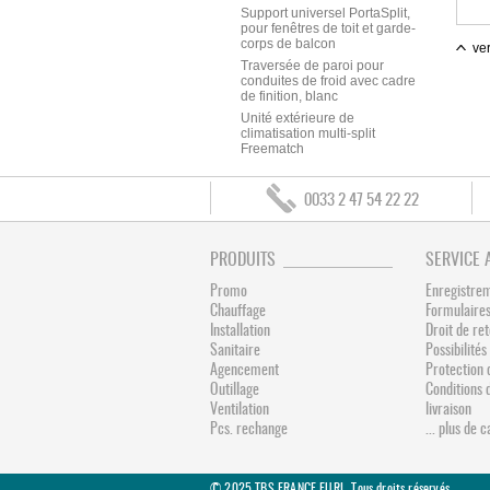
Support universel PortaSplit,
pour fenêtres de toit et garde-
corps de balcon
ver
Traversée de paroi pour
conduites de froid avec cadre
de finition, blanc
Unité extérieure de
climatisation multi-split
Freematch
0033 2 47 54 22 22
PRODUITS
SERVICE 
Promo
Enregistre
Chauffage
Formulaires
Installation
Droit de re
Sanitaire
Possibilit
Agencement
Protection 
Outillage
Conditions 
Ventilation
livraison
Pcs. rechange
... plus de 
© 2025 TBS FRANCE EURL. Tous droits réservés.