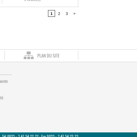
1
2
3
>
PLAN DU SITE
 vente
ité
Tél 0033 - 2 47 54 22 22 · Fax 0033 - 2 47 54 22 23