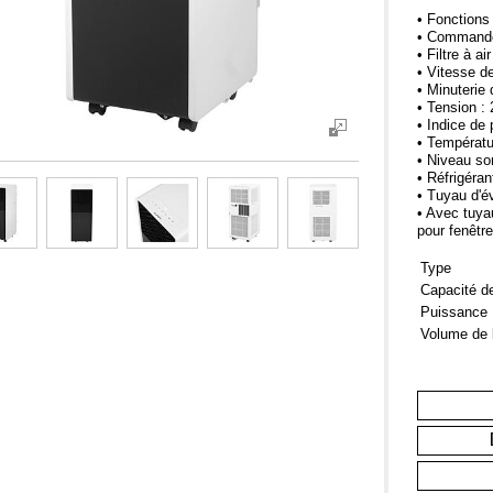
• Fonctions
• Commande
• Filtre à a
• Vitesse de
• Minuterie
• Tension :
• Indice de 
• Températu
• Niveau so
• Réfrigéran
• Tuyau d'é
• Avec tuyau
pour fenêtr
Type
Capacité de
Puissance
Volume de 