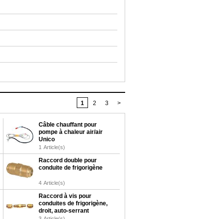
1
2
3
>
Câble chauffant pour
pompe à chaleur air/air
Unico
1
Article(s)
Raccord double pour
conduite de frigorigène
4
Article(s)
Raccord à vis pour
conduites de frigorigène,
droit, auto-serrant
3
Article(s)