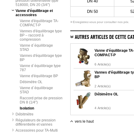
pression différentielle type
DN 40
5
518000, DN 20 (3/4")
Vanne d'équilibrage et
DN 50
5
accessoires
Vanne d'équilibrage TA-
»
Enregistrez-vous pour consulter nos prix.
COMPACT-P
Vannes d'équilibrage type
BP – raccord à
AUTRES ARTICLES DE CETTE CA
compression
Vanne d´équilibrage
STAD
Vanne d'équilibrage TA
COMPACT-P
Vannes d'équilibrage type
BP
6
Article(s)
Vanne d´équilibrage type
787
Vannes d'équilibrage t
Vanne d'équilibrage BP
BP
Débimètre OL
2
Article(s)
Vanne d´équilibrage
STAD
Débimètre OL
Raccord prise de pression
DN 8 (1/4")
Isolation
4
Article(s)
Débitmètre
Régulateurs de pression
vers le haut
différentielle et vannes
Accessoires pour TA-Multi