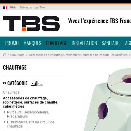
FR
/
fr
Prix nets hors TVA
Vivez l’expérience TBS Fran
PROMO
MARQUES
CHAUFFAGE
INSTALLATION
SANITAIRE
AG
Chauffage
Accessoires de chauffage, robinetterie, surfaces de chauffe, calorimètres
CHAUFFAGE
CATÉGORIE
Chauffage
Accessoires de chauffage,
robinetterie, surfaces de chauffe,
calorimètres
Purgeurs, Désemboueurs,
Préparateurs
Distributeurs, kits de circuit de
chauffage