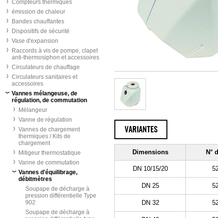
Compteurs thermiques
émission de chaleur
Bandes chauffantes
Dispositifs de sécurité
Vase d'expansion
Raccords à vis de pompe, clapet
anti-thermosiphon et accessoires
Circulateurs de chauffage
Circulateurs sanitaires et
accessoires
Vannes mélangeuse, de
régulation, de commutation
Mélangeur
Vanne de régulation
Vannes de chargement
VARIANTES
thermiques / Kits de
chargement
Dimensions
N° d
Mitigeur thermostatique
Vanne de commutation
DN 10/15/20
5
Vannes d'équilibrage,
débitmètres
DN 25
5
Soupape de décharge à
pression différentielle Type
902
DN 32
5
Soupape de décharge à