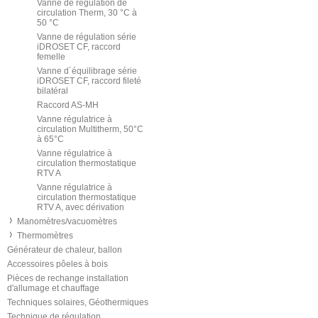
Vanne de régulation de
circulation Therm, 30 °C à
50 °C
Vanne de régulation série
iDROSET CF, raccord
femelle
Vanne d´équilibrage série
iDROSET CF, raccord fileté
bilatéral
Raccord AS-MH
Vanne régulatrice à
circulation Multitherm, 50°C
à 65°C
Vanne régulatrice à
circulation thermostatique
RTV A
Vanne régulatrice à
circulation thermostatique
RTV A, avec dérivation
Manomètres/vacuomètres
Thermomètres
Générateur de chaleur, ballon
Accessoires pôeles à bois
Pièces de rechange installation
d'allumage et chauffage
Techniques solaires, Géothermiques
Technique de régulation,