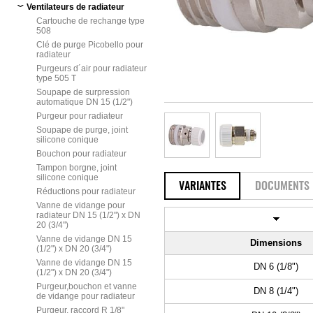
Ventilateurs de radiateur
Cartouche de rechange type
508
Clé de purge Picobello pour
radiateur
Purgeurs d´air pour radiateur
type 505 T
Soupape de surpression
automatique DN 15 (1/2")
Purgeur pour radiateur
Soupape de purge, joint
silicone conique
Bouchon pour radiateur
Tampon borgne, joint
silicone conique
VARIANTES
DOCUMENTS
Réductions pour radiateur
Vanne de vidange pour
radiateur DN 15 (1/2") x DN
20 (3/4")
Vanne de vidange DN 15
Dimensions
(1/2") x DN 20 (3/4")
Vanne de vidange DN 15
DN 6 (1/8")
(1/2") x DN 20 (3/4")
Purgeur,bouchon et vanne
DN 8 (1/4")
de vidange pour radiateur
Purgeur, raccord R 1/8"