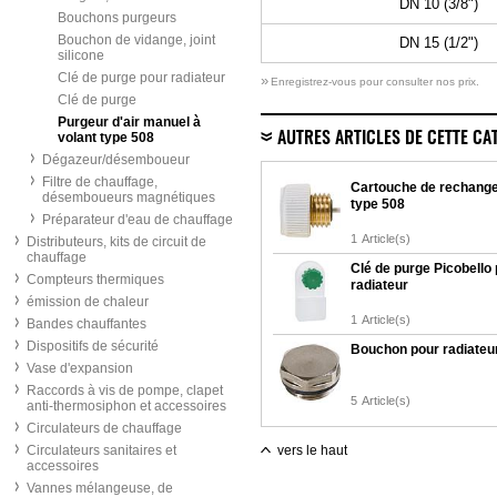
DN 10 (3/8")
Bouchons purgeurs
Bouchon de vidange, joint
DN 15 (1/2")
silicone
Clé de purge pour radiateur
»
Enregistrez-vous pour consulter nos prix.
Clé de purge
Purgeur d'air manuel à
volant type 508
AUTRES ARTICLES DE CETTE CA
Dégazeur/désemboueur
Filtre de chauffage,
Cartouche de rechang
désemboueurs magnétiques
type 508
Préparateur d'eau de chauffage
1
Article(s)
Distributeurs, kits de circuit de
chauffage
Clé de purge Picobello
Compteurs thermiques
radiateur
émission de chaleur
1
Article(s)
Bandes chauffantes
Dispositifs de sécurité
Bouchon pour radiateu
Vase d'expansion
Raccords à vis de pompe, clapet
5
Article(s)
anti-thermosiphon et accessoires
Circulateurs de chauffage
Circulateurs sanitaires et
vers le haut
accessoires
Vannes mélangeuse, de