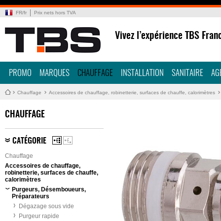
FR
/
fr
Prix nets hors TVA
Vivez l’expérience TBS Fran
PROMO
MARQUES
CHAUFFAGE
INSTALLATION
SANITAIRE
AG
Chauffage
Accessoires de chauffage, robinetterie, surfaces de chauffe, calorimètres
CHAUFFAGE
CATÉGORIE
Chauffage
Accessoires de chauffage,
robinetterie, surfaces de chauffe,
calorimètres
Purgeurs, Désemboueurs,
Préparateurs
Dégazage sous vide
Purgeur rapide