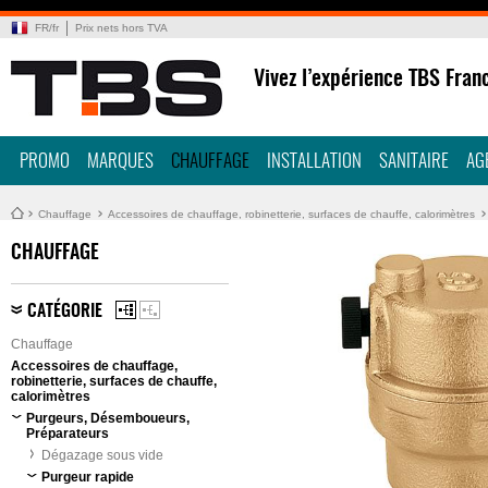
FR
/
fr
Prix nets hors TVA
Vivez l’expérience TBS Fran
PROMO
MARQUES
CHAUFFAGE
INSTALLATION
SANITAIRE
AG
Chauffage
Accessoires de chauffage, robinetterie, surfaces de chauffe, calorimètres
CHAUFFAGE
CATÉGORIE
Chauffage
Accessoires de chauffage,
robinetterie, surfaces de chauffe,
calorimètres
Purgeurs, Désemboueurs,
Préparateurs
Dégazage sous vide
Purgeur rapide