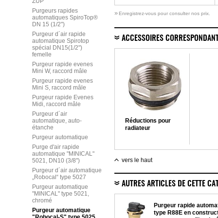
ZUP
Purgeurs rapides
»
Enregistrez-vous pour consulter nos prix.
automatiques SpiroTop®
DN 15 (1/2")
Purgeur d´air rapide
ACCESSOIRES CORRESPONDAN
automatique Spirotop
spécial DN15(1/2")
femelle
Purgeur rapide evenes
Mini W, raccord mâle
Purgeur rapide evenes
Mini S, raccord mâle
Purgeur rapide Evenes
Midi, raccord mâle
Purgeur d´air
automatique, auto-
Réductions pour
étanche
radiateur
Purgeur automatique
Purge d'air rapide
automatique "MINICAL"
vers le haut
5021, DN10 (3/8")
Purgeur d´air automatique
„Robocal“ type 5027
AUTRES ARTICLES DE CETTE CA
Purgeur automatique
"MINICAL" type 5021,
chromé
Purgeur rapide automa
Purgeur automatique
type R88E en construc
"Robocal-S" type 5025