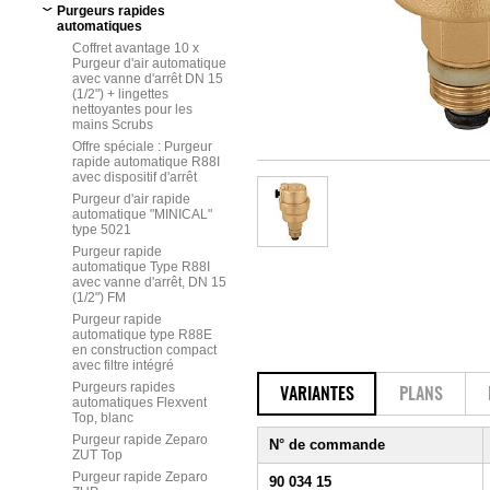
Purgeurs rapides
automatiques
Coffret avantage 10 x
Purgeur d'air automatique
avec vanne d'arrêt DN 15
(1/2") + lingettes
nettoyantes pour les
mains Scrubs
Offre spéciale : Purgeur
rapide automatique R88I
avec dispositif d'arrêt
Purgeur d'air rapide
automatique "MINICAL"
type 5021
Purgeur rapide
automatique Type R88I
avec vanne d'arrêt, DN 15
(1/2") FM
Purgeur rapide
automatique type R88E
en construction compact
avec filtre intégré
Purgeurs rapides
VARIANTES
PLANS
automatiques Flexvent
Top, blanc
Purgeur rapide Zeparo
N° de commande
ZUT Top
Purgeur rapide Zeparo
90 034 15