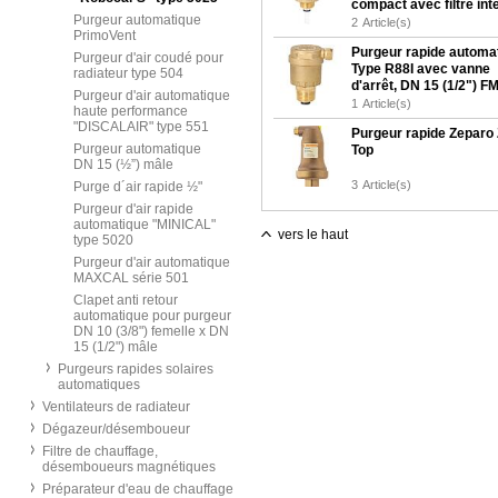
compact avec filtre int
Purgeur automatique
2
Article(s)
PrimoVent
Purgeur rapide automa
Purgeur d'air coudé pour
Type R88I avec vanne
radiateur type 504
d'arrêt, DN 15 (1/2") F
Purgeur d'air automatique
1
Article(s)
haute performance
"DISCALAIR" type 551
Purgeur rapide Zeparo
Purgeur automatique
Top
DN 15 (½”) mâle
3
Article(s)
Purge d´air rapide ½"
Purgeur d'air rapide
automatique "MINICAL"
vers le haut
type 5020
Purgeur d'air automatique
MAXCAL série 501
Clapet anti retour
automatique pour purgeur
DN 10 (3/8") femelle x DN
15 (1/2") mâle
Purgeurs rapides solaires
automatiques
Ventilateurs de radiateur
Dégazeur/désemboueur
Filtre de chauffage,
désemboueurs magnétiques
Préparateur d'eau de chauffage