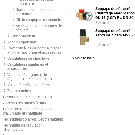
sanitaire
Soupape de sécurité
Soupapes de sécurité à
Chauffage avec Manom
membrane
DN 15 (1/2") F x DN 20
Kit de soupapes de sécurité
(3/4") F
2
Article(s)
Accessoires pour vannes de
sécurité
Soupape de sécurité
sanitaire 7 bars MSV 7
Disconnecteur
Vase d'expansion
1
Article(s)
Raccords à vis de pompe, clapet
anti-thermosiphon et accessoires
vers le haut
Circulateurs de chauffage
Circulateurs sanitaires et
accessoires
Vannes mélangeuse, de
régulation, de commutation
Manomètres/vacuomètres
Thermomètres
Générateur de chaleur, ballon
Accessoires pôeles à bois
Pièces de rechange installation
d'allumage et chauffage
Techniques solaires, Géothermiques
Technique de régulation,
Thermostats