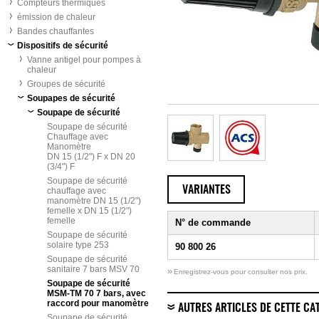
Compteurs thermiques
émission de chaleur
Bandes chauffantes
Dispositifs de sécurité
Vanne antigel pour pompes à
chaleur
Groupes de sécurité
Soupapes de sécurité
Soupape de sécurité
Soupape de sécurité
Chauffage avec
Manomètre
DN 15 (1/2") F x DN 20
(3/4") F
Soupape de sécurité
VARIANTES
chauffage avec
manomètre DN 15 (1/2")
femelle x DN 15 (1/2")
femelle
N° de commande
Soupape de sécurité
solaire type 253
90 800 26
Soupape de sécurité
sanitaire 7 bars MSV 70
»
Enregistrez-vous pour consulter nos prix.
Soupape de sécurité
MSM-TM 70 7 bars, avec
raccord pour manomètre
AUTRES ARTICLES DE CETTE CA
Soupape de sécurité