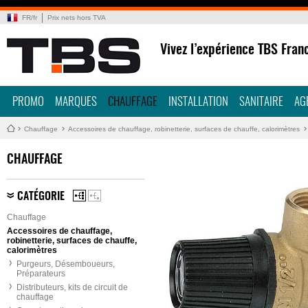
FR
/
fr
Prix nets hors TVA
Vivez l’expérience TBS Fran
PROMO
MARQUES
CHAUFFAGE
INSTALLATION
SANITAIRE
AG
Chauffage
Accessoires de chauffage, robinetterie, surfaces de chauffe, calorimètres
CHAUFFAGE
CATÉGORIE
Chauffage
Accessoires de chauffage,
robinetterie, surfaces de chauffe,
calorimètres
Purgeurs, Désemboueurs,
Préparateurs
Distributeurs, kits de circuit de
chauffage