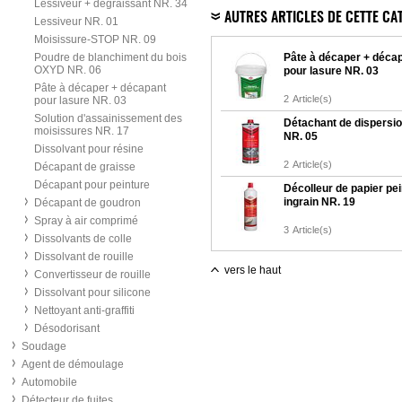
Lessiveur + dégraissant NR. 34
AUTRES ARTICLES DE CETTE CA
Lessiveur NR. 01
Moisissure-STOP NR. 09
Poudre de blanchiment du bois
Pâte à décaper + déca
OXYD NR. 06
pour lasure NR. 03
Pâte à décaper + décapant
2
Article(s)
pour lasure NR. 03
Solution d'assainissement des
Détachant de dispersi
moisissures NR. 17
NR. 05
Dissolvant pour résine
2
Article(s)
Décapant de graisse
Décapant pour peinture
Décolleur de papier pei
ingrain NR. 19
Décapant de goudron
Spray à air comprimé
3
Article(s)
Dissolvants de colle
Dissolvant de rouille
vers le haut
Convertisseur de rouille
Dissolvant pour silicone
Nettoyant anti-graffiti
Désodorisant
Soudage
Agent de démoulage
Automobile
Détecteur de fuites