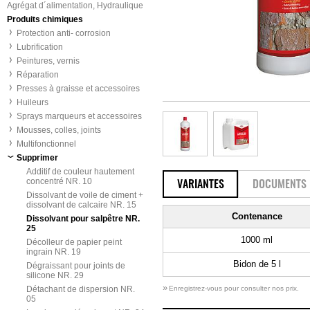
Agrégat d´alimentation, Hydraulique
Produits chimiques
Protection anti- corrosion
Lubrification
Peintures, vernis
Réparation
Presses à graisse et accessoires
Huileurs
Sprays marqueurs et accessoires
Mousses, colles, joints
Multifonctionnel
Supprimer
Additif de couleur hautement
concentré NR. 10
VARIANTES
DOCUMENTS
Dissolvant de voile de ciment +
dissolvant de calcaire NR. 15
Contenance
Dissolvant pour salpêtre NR.
25
1000 ml
Décolleur de papier peint
ingrain NR. 19
Bidon de 5 l
Dégraissant pour joints de
silicone NR. 29
»
Détachant de dispersion NR.
Enregistrez-vous pour consulter nos prix.
05