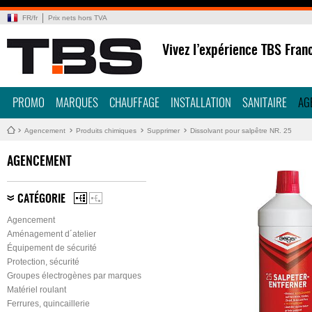
FR
/
fr
Prix nets hors TVA
Vivez l’expérience TBS Fran
PROMO
MARQUES
CHAUFFAGE
INSTALLATION
SANITAIRE
AG
Agencement
Produits chimiques
Supprimer
Dissolvant pour salpêtre NR. 25
AGENCEMENT
CATÉGORIE
Agencement
Aménagement d´atelier
Équipement de sécurité
Protection, sécurité
Groupes électrogènes par marques
Matériel roulant
Ferrures, quincaillerie