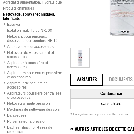
Agrégat d´alimentation, Hydraulique
Produits chimiques
Nettoyage, sprays techniques,
lubrifiants
Essuyer
Isolation multi-fluide NR. 08
Nettoyant pour pinceaux +
dissolvant pour peinture NR 12
Autolaveuses et accessoires
Nettoyeur de vitres sans fil et
accessoires
Aspirateur à poussière et
accessoires
Aspirateurs pour eau et poussière
et accessoires
VARIANTES
DOCUMENTS
Aspirateur de sécurité et
accessoires
Aspirateurs poussière centralisés
Contenance
et accessoires
Nettoyeurs haute pression
sans chlore
Machines de nettoyage des sols
»
Enregistrez-vous pour consulter nos prix.
Balayeuses
Pulvérisateur à pression
Bâches, films, non-tissés de
AUTRES ARTICLES DE CETTE CA
protection