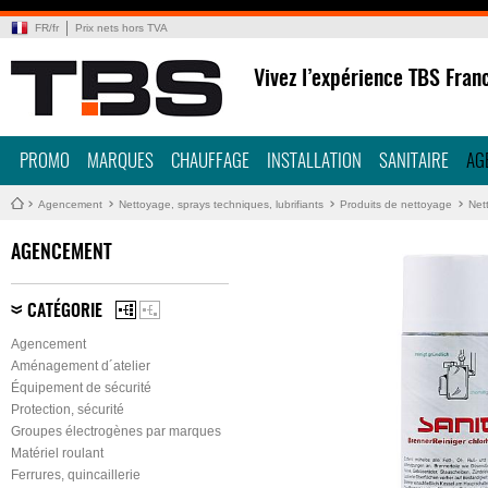
FR
/
fr
Prix nets hors TVA
Vivez l’expérience TBS Fran
PROMO
MARQUES
CHAUFFAGE
INSTALLATION
SANITAIRE
AG
Agencement
Nettoyage, sprays techniques, lubrifiants
Produits de nettoyage
Net
AGENCEMENT
CATÉGORIE
Agencement
Aménagement d´atelier
Équipement de sécurité
Protection, sécurité
Groupes électrogènes par marques
Matériel roulant
Ferrures, quincaillerie