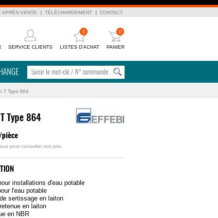
E APRÈS-VENTE
TÉLÉCHARGEMENT
CONTACT
0
0
R
SERVICE CLIENTS
LISTES D'ACHAT
PANIER
CHANGE
n T Type 864
 T Type 864
/pièce
ous pour consulter nos prix.
TION
our installations d'eau potable
our l'eau potable
de sertissage en laiton
retenue en laiton
ique en NBR