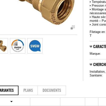
• Températu
• Pression 
• Montage s
nécessaire
• Haute sécu
monté – Pu
• Joint con
Filetage en
T
CARACTÉ
Marque:
CHERCH
Installation
Sanitaire:
ARIANTES
PLANS
DOCUMENTS