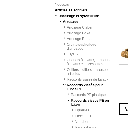
Nouveau
Articles saisonniers
Jardinage et sylviculture
Arrosage
Arrosage Claber
Arrosage Geka
Arrosage Rehau
Ordinateur/horloge
d'arrosage
Tuyaux
Chariots à tuyaux, tambours
à tuyaux et accessoires
Colliers, colliers de serrage
articulés
Raccords vissés de tuyaux
Raccords vissés pour
Tubes PE
Raccords PE plastique
Raccords vissés PE en
laiton
V
Équerres
Pièce en T
Manchon
Raccord à vis