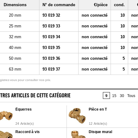
Dimensions
N° de commande
€/pièce
cond.
20 mm
93 019 32
non connecté
10
non
25 mm
93 019 33
non connecté
10
non
32 mm
93 019 34
non connecté
10
non
40 mm
93 019 35
non connecté
10
non
50 mm
93 019 36
non connecté
5
non
63 mm
93 019 37
non connecté
5
non
gistrez-vous pour consulter nos prix.
TRES ARTICLES DE CETTE CATÉGORIE
9
15
30
Tous
Équerres
Pièce en T
24
Article(s)
12
Article(s)
Raccord à vis
Disque mural