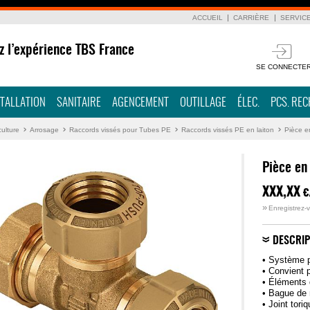
ACCUEIL
CARRIÈRE
SERVIC
z l’expérience TBS France
SE CONNECTE
STALLATION
SANITAIRE
AGENCEMENT
OUTILLAGE
ÉLEC.
PCS. RE
culture
Arrosage
Raccords vissés pour Tubes PE
Raccords vissés PE en laiton
Pièce e
Pièce en
XXX,XX
€
»
Enregistrez-v
DESCRIP
• Système p
• Convient p
• Éléments 
• Bague de 
• Joint tor