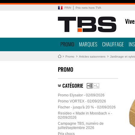
FR
/
fr
Prix nets hors TVA
Vive
PROMO
MARQUES
CHAUFFAGE
IN
Promo
Articles saisonniers
Jardinage et sylvi
PROMO
CATÉGORIE
Promo Elysator - 02/09/2026
Promo VORTEX - 02/09/2026
Fischer - jusqu'à 20 % - 02/09/2026
Resideo « Made in Moosbach » -
02/09/2026
Campagne TBS, numéro de
juillet/septembre 2026
Prix chocs