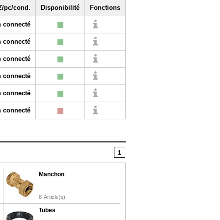
€/pc/cond.
Disponibilité
Fonctions
 connecté
 connecté
 connecté
 connecté
 connecté
 connecté
1
Manchon
8
Article(s)
Tubes