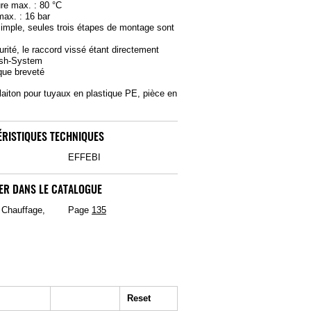
re max. : 80 °C
max. : 16 bar
imple, seules trois étapes de montage sont
s
rité, le raccord vissé étant directement
sh-System
ique breveté
 laiton pour tuyaux en plastique PE, pièce en
RISTIQUES TECHNIQUES
EFFEBI
ER DANS LE CATALOGUE
, Chauffage,
Page
135
Reset