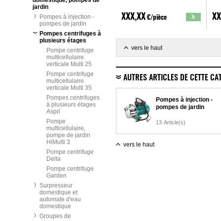
domestique, pompes de
jardin
XXX,XX
XX
Pompes à injection -
€/pièce
pompes de jardin
Pompes centrifuges à
plusieurs étages
vers le haut
Pompe centrifuge
multicellulaire
verticale Multi 25
Pompe centrifuge
AUTRES ARTICLES DE CETTE CA
multicellulaire
verticale Multi 35
Pompes centrifuges
Pompes à injection -
à plusieurs étages
pompes de jardin
Aspri
Pompe
13
Article(s)
multicellulaire,
pompe de jardin
HiMulti 3
vers le haut
Pompe centrifuge
Delta
Pompe centrifuge
Garden
Surpresseur
domestique et
automate d'eau
domestique
Groupes de