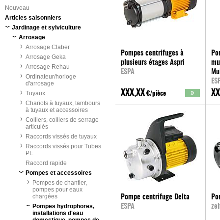
Nouveau
Articles saisonniers
Jardinage et sylviculture
Arrosage
Arrosage Claber
Pompes centrifuges à
Po
Arrosage Geka
plusieurs étages Aspri
mul
Arrosage Rehau
ESPA
Mu
Ordinateur/horloge
ES
d'arrosage
XXX,XX
XX
Tuyaux
€/pièce
Chariots à tuyaux, tambours
à tuyaux et accessoires
Colliers, colliers de serrage
articulés
Raccords vissés de tuyaux
Raccords vissés pour Tubes
PE
Raccord rapide
Pompes et accessoires
Pompes de chantier,
pompes pour eaux
chargées
Pompe centrifuge Delta
Po
Pompes hydrophores,
ESPA
ze
installations d'eau