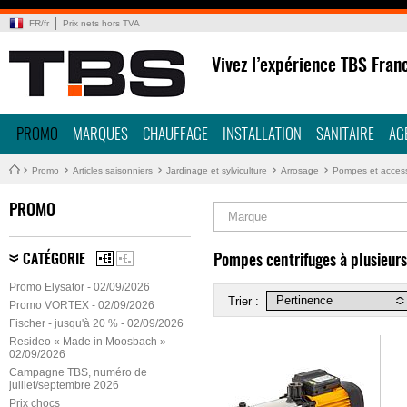
FR
/
fr
Prix nets hors TVA
Vivez l’expérience TBS Fran
PROMO
MARQUES
CHAUFFAGE
INSTALLATION
SANITAIRE
AG
Promo
Articles saisonniers
Jardinage et sylviculture
Arrosage
Pompes et access
PROMO
Marque
CATÉGORIE
Pompes centrifuges à plusieurs
Promo Elysator - 02/09/2026
Trier :
Promo VORTEX - 02/09/2026
Fischer - jusqu'à 20 % - 02/09/2026
Resideo « Made in Moosbach » -
02/09/2026
Campagne TBS, numéro de
juillet/septembre 2026
Prix chocs