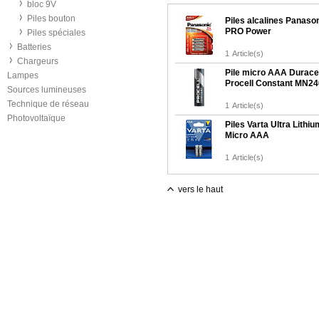
bloc 9V
Piles bouton
Piles alcalines Panason
PRO Power
Piles spéciales
Batteries
1
Article(s)
Chargeurs
Pile micro AAA Duracel
Lampes
Procell Constant MN2
Sources lumineuses
Technique de réseau
1
Article(s)
Photovoltaïque
Piles Varta Ultra Lithiu
Micro AAA
1
Article(s)
vers le haut