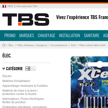
FR
/
fr
Prix nets hors TVA
Vivez l’expérience TBS Fran
PROMO
MARQUES
CHAUFFAGE
INSTALLATION
SANITAIRE
AG
Élec.
Piles, Batteries, Chargeurs
Accumulateurs
AAA
Piles Lithium Micro AAA
ÉLEC.
CATÉGORIE
Électro
Matériel d'installation
Appareillage modulaire & Fusibles
Matériel de mise à la terre /
protection contre la foudre
Interrupteurs, Prises électriques,
Boîtes de jonction
Distribution électrique, enrouleurs