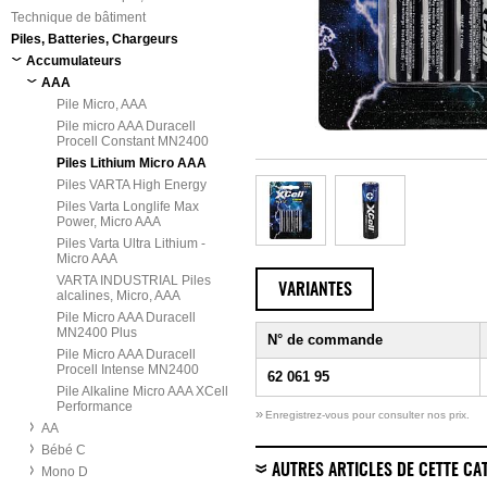
Technique de bâtiment
Piles, Batteries, Chargeurs
Accumulateurs
AAA
Pile Micro, AAA
Pile micro AAA Duracell
Procell Constant MN2400
Piles Lithium Micro AAA
Piles VARTA High Energy
Piles Varta Longlife Max
Power, Micro AAA
Piles Varta Ultra Lithium -
Micro AAA
VARTA INDUSTRIAL Piles
VARIANTES
alcalines, Micro, AAA
Pile Micro AAA Duracell
MN2400 Plus
N° de commande
Pile Micro AAA Duracell
Procell Intense MN2400
62 061 95
Pile Alkaline Micro AAA XCell
Performance
»
Enregistrez-vous pour consulter nos prix.
AA
Bébé C
AUTRES ARTICLES DE CETTE CA
Mono D